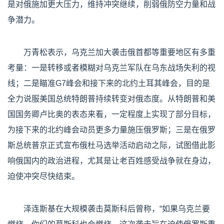
是对俄施加更大压力，维持冲突继续，削弱俄防空力量和战
争潜力。
万青松表示，乌克兰加大袭击俄首都等重要地区有多重
考量：一是转移或者模糊对乌克兰军队在乌东战场失利的视
线；二是瞄准G7峰会和接下来的北约土耳其峰会，目的是
全力说服美国总统特朗普持续转变对俄态度。从特朗普和美
国国务卿卢比奥的表态来看，一定程度上实现了部分目标，
为接下来的北约峰会动员更多力量施压俄罗斯；三是在俄罗
斯总统普京正式宣布俄杜马选举活动启动之际，试图借此影
响俄国内的政治进程，尤其是让老百姓感受战争就在身边，
迫使冲突尽快结束。
泽连斯基在大规模袭击莫斯科后曾称，“如果乌克兰要