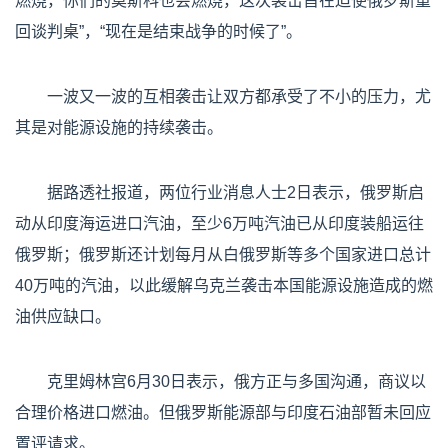
燃烧，你们的莫斯科也会燃烧，这次袭击旨在迫使俄罗斯重
回谈判桌”，“现在是结束战争的时候了”。
一波又一波的互相袭击让双方都承受了不小的压力，尤
其是对能源设施的持续袭击。
据路透社报道，两位行业消息人士2日表示，俄罗斯启
动从印度海运进口汽油，至少6万吨汽油已从印度装船运往
俄罗斯；俄罗斯还计划每月从白俄罗斯等多个国家进口总计
40万吨的汽油，以此缓解乌克兰袭击本国能源设施造成的燃
油供应缺口。
克里姆林宫6月30日表示，俄方正与多国沟通，商议以
合理价格进口燃油。但俄罗斯能源部与印度石油部暂未回应
置评请求。