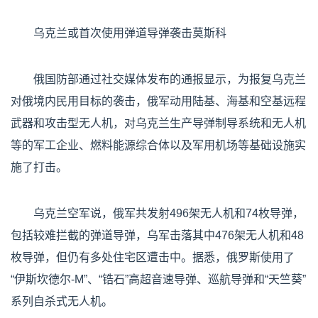
乌克兰或首次使用弹道导弹袭击莫斯科
俄国防部通过社交媒体发布的通报显示，为报复乌克兰
对俄境内民用目标的袭击，俄军动用陆基、海基和空基远程
武器和攻击型无人机，对乌克兰生产导弹制导系统和无人机
等的军工企业、燃料能源综合体以及军用机场等基础设施实
施了打击。
乌克兰空军说，俄军共发射496架无人机和74枚导弹，
包括较难拦截的弹道导弹，乌军击落其中476架无人机和48
枚导弹，但仍有多处住宅区遭击中。据悉，俄罗斯使用了
“伊斯坎德尔-M”、“锆石”高超音速导弹、巡航导弹和“天竺葵”
系列自杀式无人机。