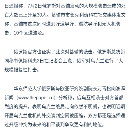
日通报称，7月2日俄罗斯对基辅发动的大规模袭击造成的死
亡人数已上升至30人。基辅市市长克利奇科在社交媒体发文
称，基辅市这次同时遭到弹道导弹、巡航导弹和无人机袭
击，10个区遭波及。
俄罗斯官方也证实了此次对基辅的袭击。俄罗斯总统新
闻秘书佩斯科夫2日在记者会上说，俄军对乌克兰进行了大
规模报复性打击。
华东师范大学俄罗斯与欧亚研究院副院长万青松向澎湃
新闻（www.thepaper.cn）分析称，俄乌互相袭击对方首都
烈度的提升，表明乌克兰战局走向依然不明朗，也说明近期
开展乌克兰危机的外交谈判空间被压缩，双方都还是选择通
过升级冲突为未来的和平谈判争取更有利的地位。