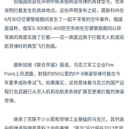
但俄国防部在声明中既未指明该导弹的具体型号，也未
说明拦截发生的具体地点。这份声明发布之前，莫斯科州在
6月30日空袭警报期间发生了一起不寻常的空中事件。俄媒
报道称，俄军S-300和S-400防空系统在空袭警报期间以异
常高的高度实施了拦截——这一高度远高于拦截无人机或巡
航导弹时的典型飞行剖面。
据新加坡《联合早报》报道，乌克兰军工企业Fire
Point上月透露，射程约850公里的FP-9弹道导弹可能在今
年夏季或秋季试飞。如果属实，这将意味着乌克兰的国产远
程打击武器已从无人机和巡航类系统扩展至更难拦截的弹道
导弹。
继承了苏联不少火箭和导弹工业基础的乌克兰，其列装
中程弹道导弹是意料之内的事情，“南方”设计局在2013年就