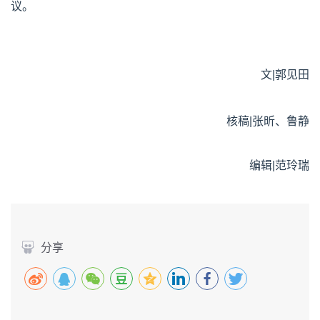
议。
文|郭见田
核稿|张昕、鲁静
编辑|范玲瑞
分享