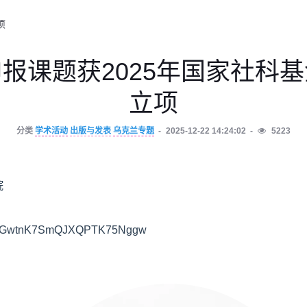
项
报课题获2025年国家社科
立项
分类
学术活动
出版与发表
乌克兰专题
2025-12-22 14:24:02
5223
院
s/SGwtnK7SmQJXQPTK75Nggw